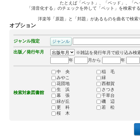
たとえば「ペット」、「ベッド」、「ヘ
「清音化する」のチェックを外して「ペット」を検索す
洋楽等「原題」と「邦題」があるものを曲名で検索
オプション
ジャンル指定
出版／発行年月
※雑誌を発行年月で絞り込み検
年
月から
年
中 央
稲 毛
みやこ
緑
花団地
西都賀
生 浜
さつき
検索対象図書館
幕 張
千草台
緑が丘
磯 辺
更 科
若 松
桜 木