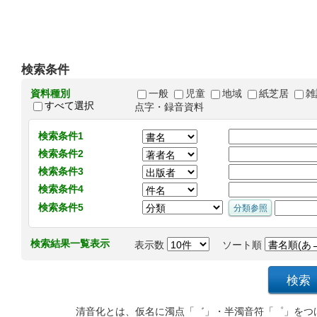
検索条件
資料種別
一般
児童
地域
紙芝居
雑
すべて選択
点字・録音資料
検索条件1
検索条件2
検索条件3
検索条件4
検索条件5
検索結果一覧表示
表示数
ソート順
清音化とは、仮名に濁点「゛」・半濁音符「゜」をつ