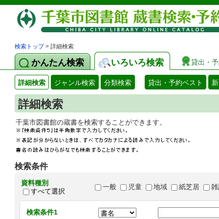
検索トップ
> 詳細検索
かんたん検索
いろいろ検索
貸出・予
詳細検索
ジャンル検索
分類検索
貸出・予約ベスト
新
詳細検索
千葉市図書館の蔵書を検索することができます
検索条件
資料種別
一般
児童
地域
紙芝居
雑
すべて選択
検索条件1