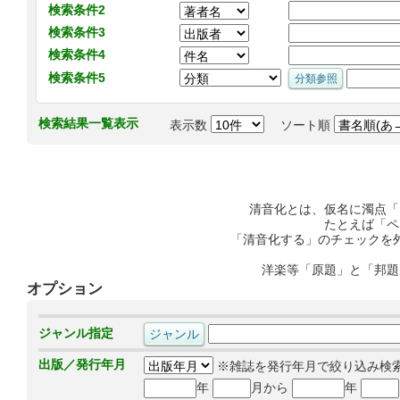
検索条件2
検索条件3
検索条件4
検索条件5
検索結果一覧表示
表示数
ソート順
清音化とは、仮名に濁点「
たとえば「ペ
「清音化する」のチェックを
洋楽等「原題」と「邦題
オプション
ジャンル指定
出版／発行年月
※雑誌を発行年月で絞り込み検
年
月から
年