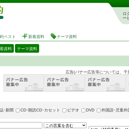
図書館 蔵書検索・予約システム
ロ
ー
約ベスト
新着資料
テーマ資料
着資料
テーマ資料
。 広告(バナー広告等については、千葉市が推奨
誌･新聞
CD･朗読CD･カセット
ビデオ
DVD
外国語･児童外