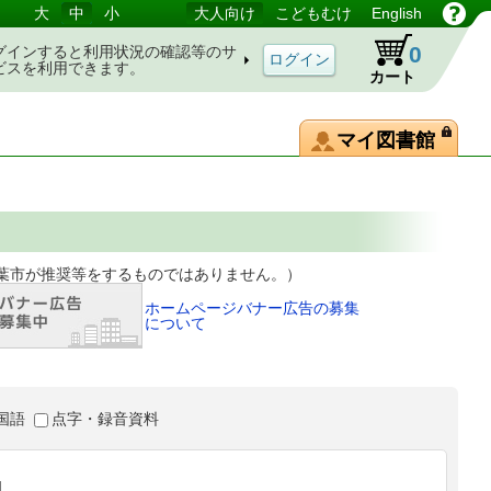
大
中
小
大人向け
こどもむけ
English
0
グインすると利用状況の確認等のサ
ビスを利用できます。
カート
マイ図書館
等をするものではありません。）
ホームページバナー広告の募集
について
国語
点字・録音資料