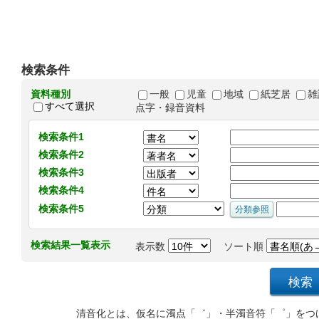
検索条件
資料種別
一般
児童
地域
紙芝居
雑
すべて選択
点字・録音資料
検索条件1
検索条件2
検索条件3
検索条件4
検索条件5
検索結果一覧表示
表示数
ソート順
清音化とは、仮名に濁点「゛」・半濁音符「゜」をつ