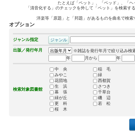
たとえば「ペット」、「ベッド」、「ヘ
「清音化する」のチェックを外して「ペット」を検索す
洋楽等「原題」と「邦題」があるものを曲名で検索
オプション
ジャンル指定
出版／発行年月
※雑誌を発行年月で絞り込み検
年
月から
年
中 央
稲 毛
みやこ
緑
花団地
西都賀
生 浜
さつき
検索対象図書館
幕 張
千草台
緑が丘
磯 辺
更 科
若 松
桜 木