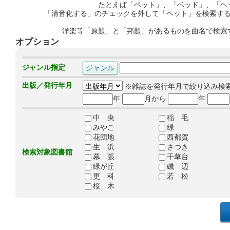
たとえば「ペット」、「ベッド」、「ヘ
「清音化する」のチェックを外して「ペット」を検索す
洋楽等「原題」と「邦題」があるものを曲名で検索
オプション
ジャンル指定
出版／発行年月
※雑誌を発行年月で絞り込み検
年
月から
年
中 央
稲 毛
みやこ
緑
花団地
西都賀
生 浜
さつき
検索対象図書館
幕 張
千草台
緑が丘
磯 辺
更 科
若 松
桜 木