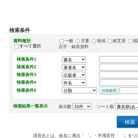
検索条件
資料種別
一般
児童
地域
紙芝居
雑
すべて選択
点字・録音資料
検索条件1
検索条件2
検索条件3
検索条件4
検索条件5
検索結果一覧表示
表示数
ソート順
清音化とは、仮名に濁点「゛」・半濁音符「゜」をつ