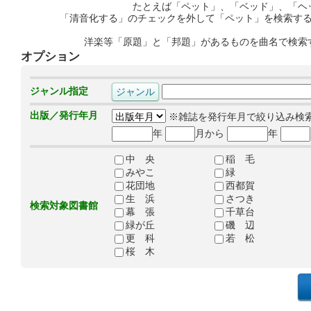
たとえば「ペット」、「ベッド」、「ヘ
「清音化する」のチェックを外して「ペット」を検索す
洋楽等「原題」と「邦題」があるものを曲名で検索
オプション
ジャンル指定
出版／発行年月
※雑誌を発行年月で絞り込み検
年
月から
年
中 央
稲 毛
みやこ
緑
花団地
西都賀
生 浜
さつき
検索対象図書館
幕 張
千草台
緑が丘
磯 辺
更 科
若 松
桜 木