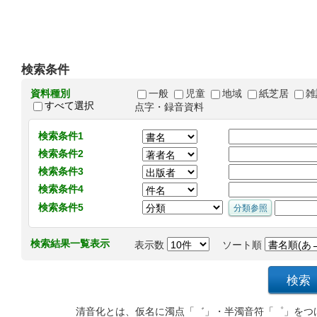
検索条件
資料種別
一般
児童
地域
紙芝居
雑
すべて選択
点字・録音資料
検索条件1
検索条件2
検索条件3
検索条件4
検索条件5
検索結果一覧表示
表示数
ソート順
清音化とは、仮名に濁点「゛」・半濁音符「゜」をつ