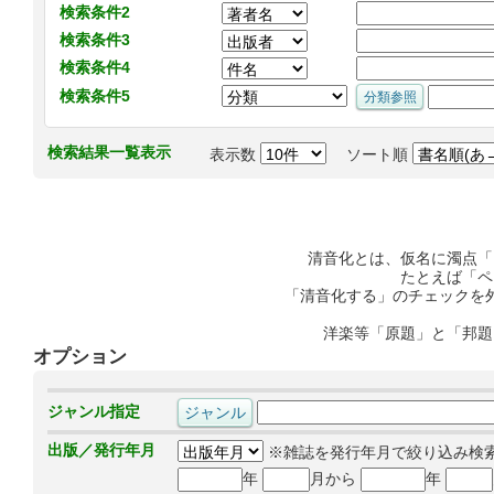
検索条件2
検索条件3
検索条件4
検索条件5
検索結果一覧表示
表示数
ソート順
清音化とは、仮名に濁点「
たとえば「ペ
「清音化する」のチェックを
洋楽等「原題」と「邦題
オプション
ジャンル指定
出版／発行年月
※雑誌を発行年月で絞り込み検
年
月から
年