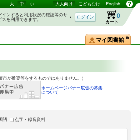
大
中
小
大人向け
こどもむけ
English
0
グインすると利用状況の確認等のサ
ビスを利用できます。
カート
マイ図書館
等をするものではありません。）
ホームページバナー広告の募集
について
国語
点字・録音資料