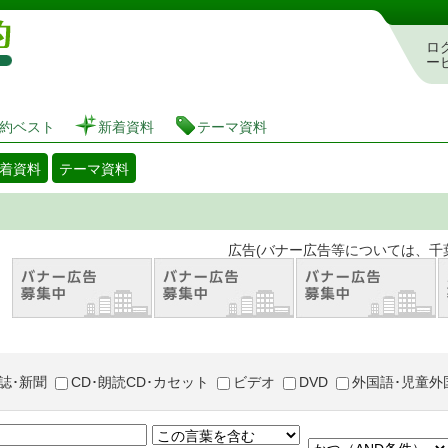
図書館 蔵書検索・予約システム
ロ
ー
約ベスト
新着資料
テーマ資料
着資料
テーマ資料
。 広告(バナー広告等については、千葉市が推奨
誌･新聞
CD･朗読CD･カセット
ビデオ
DVD
外国語･児童外