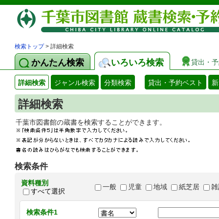
検索トップ
> 詳細検索
かんたん検索
いろいろ検索
貸出・予
詳細検索
ジャンル検索
分類検索
貸出・予約ベスト
新
詳細検索
千葉市図書館の蔵書を検索することができます
検索条件
資料種別
一般
児童
地域
紙芝居
雑
すべて選択
検索条件1