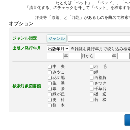
たとえば「ペット」、「ベッド」、「ヘ
「清音化する」のチェックを外して「ペット」を検索す
洋楽等「原題」と「邦題」があるものを曲名で検索
オプション
ジャンル指定
出版／発行年月
※雑誌を発行年月で絞り込み検
年
月から
年
中 央
稲 毛
みやこ
緑
花団地
西都賀
生 浜
さつき
検索対象図書館
幕 張
千草台
緑が丘
磯 辺
更 科
若 松
桜 木