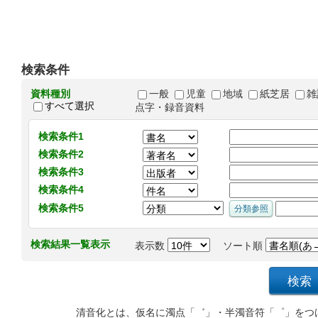
検索条件
資料種別
一般
児童
地域
紙芝居
雑
すべて選択
点字・録音資料
検索条件1
検索条件2
検索条件3
検索条件4
検索条件5
検索結果一覧表示
表示数
ソート順
清音化とは、仮名に濁点「゛」・半濁音符「゜」をつ