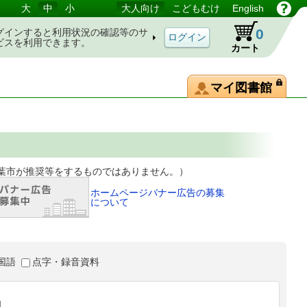
大
中
小
大人向け
こどもむけ
English
0
グインすると利用状況の確認等のサ
ビスを利用できます。
カート
マイ図書館
等をするものではありません。）
ホームページバナー広告の募集
について
国語
点字・録音資料