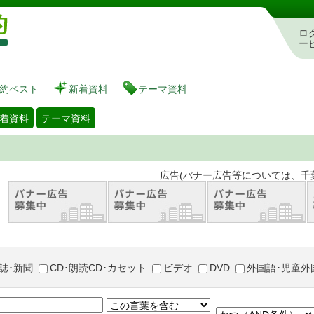
図書館 蔵書検索・予約システム
ロ
ー
約ベスト
新着資料
テーマ資料
着資料
テーマ資料
。 広告(バナー広告等については、千葉市が推奨
誌･新聞
CD･朗読CD･カセット
ビデオ
DVD
外国語･児童外