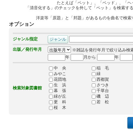
たとえば「ペット」、「ベッド」、「ヘ
「清音化する」のチェックを外して「ペット」を検索す
洋楽等「原題」と「邦題」があるものを曲名で検索
オプション
ジャンル指定
出版／発行年月
※雑誌を発行年月で絞り込み検
年
月から
年
中 央
稲 毛
みやこ
緑
花団地
西都賀
生 浜
さつき
検索対象図書館
幕 張
千草台
緑が丘
磯 辺
更 科
若 松
桜 木