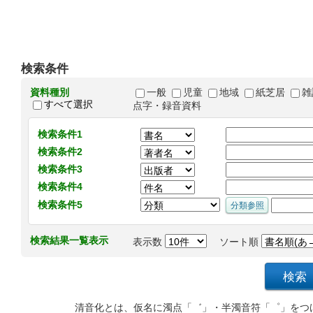
検索条件
資料種別
一般
児童
地域
紙芝居
雑
すべて選択
点字・録音資料
検索条件1
検索条件2
検索条件3
検索条件4
検索条件5
検索結果一覧表示
表示数
ソート順
清音化とは、仮名に濁点「゛」・半濁音符「゜」をつ