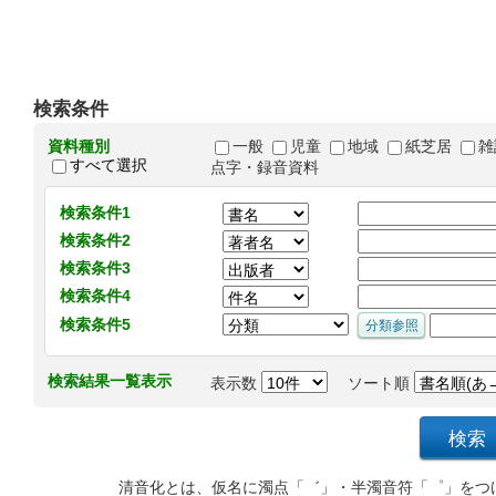
検索条件
資料種別
一般
児童
地域
紙芝居
雑
すべて選択
点字・録音資料
検索条件1
検索条件2
検索条件3
検索条件4
検索条件5
検索結果一覧表示
表示数
ソート順
清音化とは、仮名に濁点「゛」・半濁音符「゜」をつ