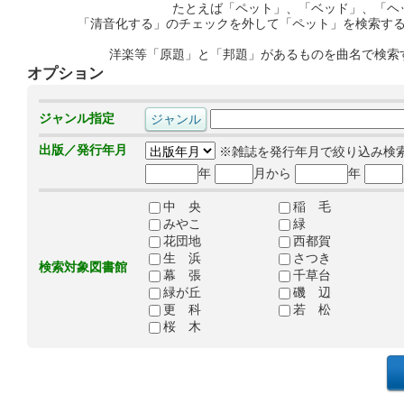
たとえば「ペット」、「ベッド」、「ヘ
「清音化する」のチェックを外して「ペット」を検索す
洋楽等「原題」と「邦題」があるものを曲名で検索
オプション
ジャンル指定
出版／発行年月
※雑誌を発行年月で絞り込み検
年
月から
年
中 央
稲 毛
みやこ
緑
花団地
西都賀
生 浜
さつき
検索対象図書館
幕 張
千草台
緑が丘
磯 辺
更 科
若 松
桜 木