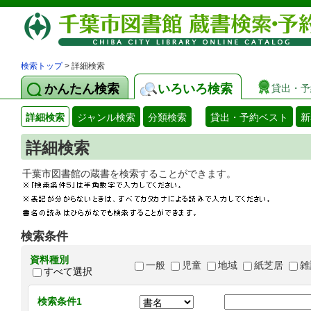
検索トップ
> 詳細検索
かんたん検索
いろいろ検索
貸出・予
詳細検索
ジャンル検索
分類検索
貸出・予約ベスト
新
詳細検索
千葉市図書館の蔵書を検索することができます
検索条件
資料種別
一般
児童
地域
紙芝居
雑
すべて選択
検索条件1