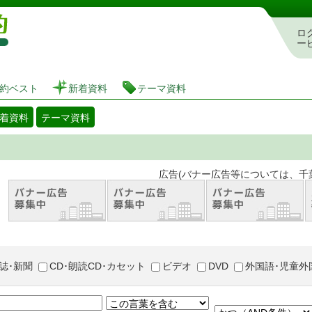
図書館 蔵書検索・予約システム
ロ
ー
約ベスト
新着資料
テーマ資料
着資料
テーマ資料
。 広告(バナー広告等については、千葉市が推奨
誌･新聞
CD･朗読CD･カセット
ビデオ
DVD
外国語･児童外