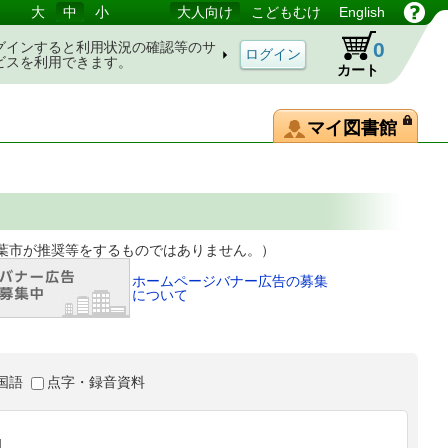
大
中
小
大人向け
こどもむけ
English
0
グインすると利用状況の確認等のサ
ビスを利用できます。
カート
マイ図書館
等をするものではありません。）
ホームページバナー広告の募集
について
国語
点字・録音資料