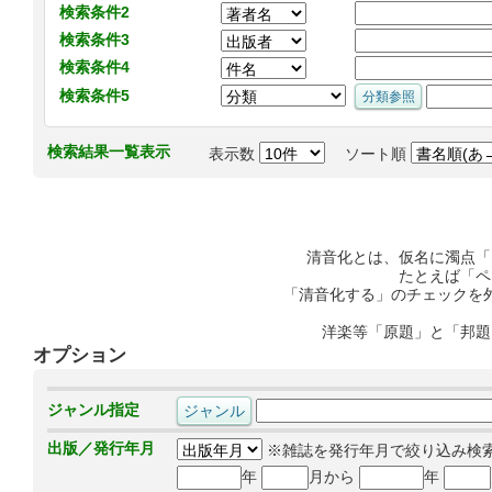
検索条件2
検索条件3
検索条件4
検索条件5
検索結果一覧表示
表示数
ソート順
清音化とは、仮名に濁点「
たとえば「ペ
「清音化する」のチェックを
洋楽等「原題」と「邦題
オプション
ジャンル指定
出版／発行年月
※雑誌を発行年月で絞り込み検
年
月から
年