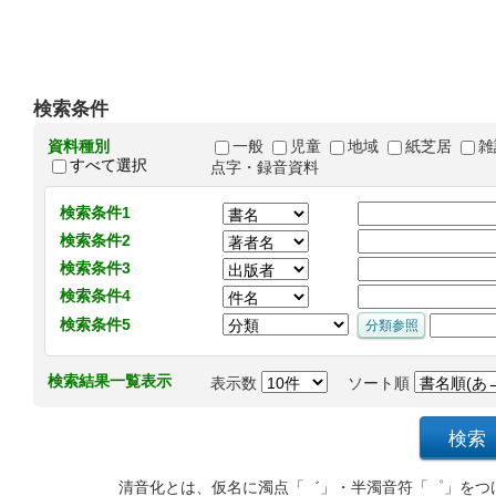
検索条件
資料種別
一般
児童
地域
紙芝居
雑
すべて選択
点字・録音資料
検索条件1
検索条件2
検索条件3
検索条件4
検索条件5
検索結果一覧表示
表示数
ソート順
清音化とは、仮名に濁点「゛」・半濁音符「゜」をつ