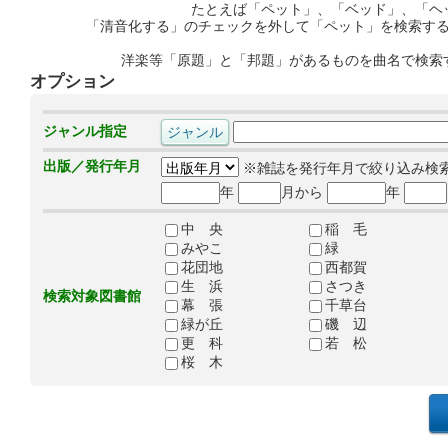
たとえば「ペット」、「ベッド」、「ヘ
「清音化する」のチェックを外して「ペット」を検索す
洋楽等「原題」と「邦題」があるものを曲名で検索
オプション
ジャンル指定
出版／発行年月
※雑誌を発行年月で絞り込み検
年
月から
年
中 央
稲 毛
みやこ
緑
花団地
西都賀
生 浜
さつき
検索対象図書館
幕 張
千草台
緑が丘
磯 辺
更 科
若 松
桜 木