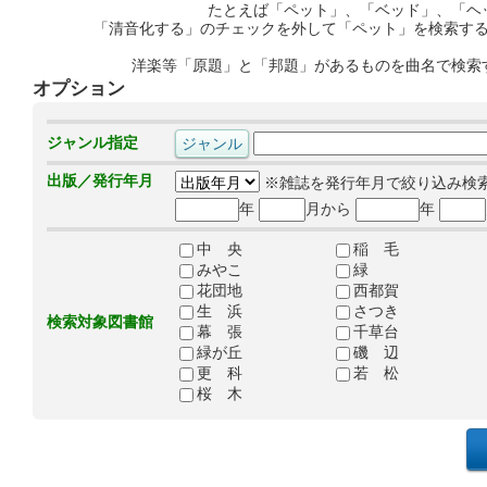
たとえば「ペット」、「ベッド」、「ヘ
「清音化する」のチェックを外して「ペット」を検索す
洋楽等「原題」と「邦題」があるものを曲名で検索
オプション
ジャンル指定
出版／発行年月
※雑誌を発行年月で絞り込み検
年
月から
年
中 央
稲 毛
みやこ
緑
花団地
西都賀
生 浜
さつき
検索対象図書館
幕 張
千草台
緑が丘
磯 辺
更 科
若 松
桜 木