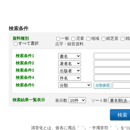
検索条件
資料種別
一般
児童
地域
紙芝居
雑
すべて選択
点字・録音資料
検索条件1
検索条件2
検索条件3
検索条件4
検索条件5
検索結果一覧表示
表示数
ソート順
清音化とは、仮名に濁点「゛」・半濁音符「゜」をつ