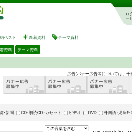
図書館 蔵書検索・予約システム
ロ
ー
約ベスト
新着資料
テーマ資料
着資料
テーマ資料
。 広告(バナー広告等については、千葉市が推奨
誌･新聞
CD･朗読CD･カセット
ビデオ
DVD
外国語･児童外