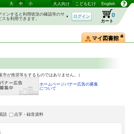
大
中
小
大人向け
こどもむけ
English
0
グインすると利用状況の確認等のサ
ビスを利用できます。
カート
マイ図書館
等をするものではありません。）
ホームページバナー広告の募集
について
国語
点字・録音資料