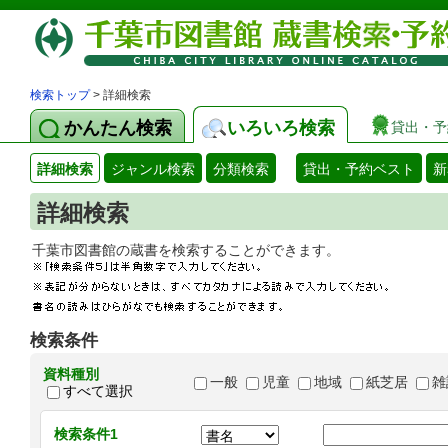
検索トップ
> 詳細検索
かんたん検索
いろいろ検索
貸出・予
詳細検索
ジャンル検索
分類検索
貸出・予約ベスト
新
詳細検索
千葉市図書館の蔵書を検索することができます
検索条件
資料種別
一般
児童
地域
紙芝居
雑
すべて選択
検索条件1