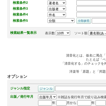
検索条件2
検索条件3
検索条件4
検索条件5
検索結果一覧表示
表示数
ソート順
清音化とは、仮名に濁点「
たとえば「ペ
「清音化する」のチェックを
洋楽等「原題」と「邦題
オプション
ジャンル指定
出版／発行年月
※雑誌を発行年月で絞り込み検
年
月から
年