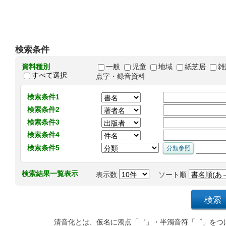
検索条件
資料種別
一般
児童
地域
紙芝居
雑
すべて選択
点字・録音資料
検索条件1
検索条件2
検索条件3
検索条件4
検索条件5
検索結果一覧表示
表示数
ソート順
清音化とは、仮名に濁点「゛」・半濁音符「゜」をつ