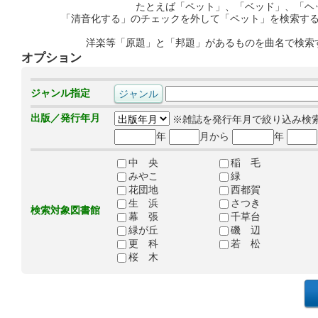
たとえば「ペット」、「ベッド」、「ヘ
「清音化する」のチェックを外して「ペット」を検索す
洋楽等「原題」と「邦題」があるものを曲名で検索
オプション
ジャンル指定
出版／発行年月
※雑誌を発行年月で絞り込み検
年
月から
年
中 央
稲 毛
みやこ
緑
花団地
西都賀
生 浜
さつき
検索対象図書館
幕 張
千草台
緑が丘
磯 辺
更 科
若 松
桜 木