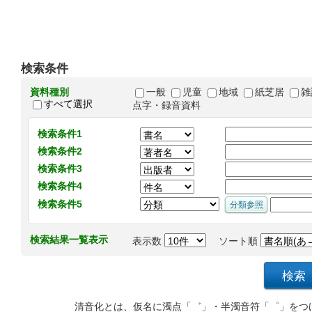
検索条件
資料種別
一般
児童
地域
紙芝居
雑
すべて選択
点字・録音資料
検索条件1
検索条件2
検索条件3
検索条件4
検索条件5
検索結果一覧表示
表示数
ソート順
清音化とは、仮名に濁点「゛」・半濁音符「゜」をつ