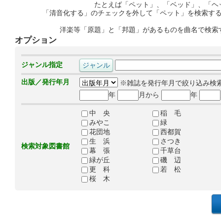
たとえば「ペット」、「ベッド」、「ヘ
「清音化する」のチェックを外して「ペット」を検索す
洋楽等「原題」と「邦題」があるものを曲名で検索
オプション
ジャンル指定
出版／発行年月
※雑誌を発行年月で絞り込み検
年
月から
年
中 央
稲 毛
みやこ
緑
花団地
西都賀
生 浜
さつき
検索対象図書館
幕 張
千草台
緑が丘
磯 辺
更 科
若 松
桜 木