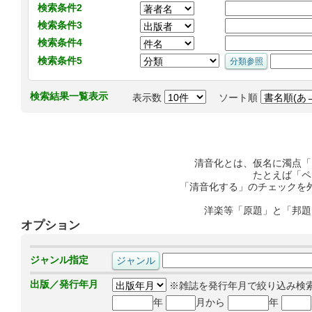
検索条件2
検索条件3
検索条件4
検索条件5
検索結果一覧表示
表示数
ソート順
清音化とは、仮名に濁点「
たとえば「ペ
「清音化する」のチェックを
洋楽等「原題」と「邦題
オプション
ジャンル指定
出版／発行年月
※雑誌を発行年月で絞り込み検
年
月から
年