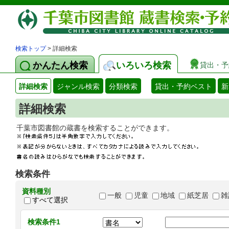
検索トップ
> 詳細検索
かんたん検索
いろいろ検索
貸出・予
詳細検索
ジャンル検索
分類検索
貸出・予約ベスト
新
詳細検索
千葉市図書館の蔵書を検索することができます
検索条件
資料種別
一般
児童
地域
紙芝居
雑
すべて選択
検索条件1