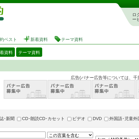
図書館 蔵書検索・予約システム
ロ
ー
約ベスト
新着資料
テーマ資料
着資料
テーマ資料
。 広告(バナー広告等については、千葉市が推奨
誌･新聞
CD･朗読CD･カセット
ビデオ
DVD
外国語･児童外