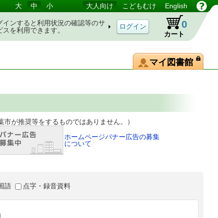
大
中
小
大人向け
こどもむけ
English
0
グインすると利用状況の確認等のサ
ビスを利用できます。
カート
マイ図書館
等をするものではありません。）
ホームページバナー広告の募集
について
国語
点字・録音資料