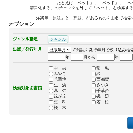
たとえば「ペット」、「ベッド」、「ヘ
「清音化する」のチェックを外して「ペット」を検索す
洋楽等「原題」と「邦題」があるものを曲名で検索
オプション
ジャンル指定
出版／発行年月
※雑誌を発行年月で絞り込み検
年
月から
年
中 央
稲 毛
みやこ
緑
花団地
西都賀
生 浜
さつき
検索対象図書館
幕 張
千草台
緑が丘
磯 辺
更 科
若 松
桜 木