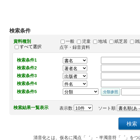
検索条件
資料種別
一般
児童
地域
紙芝居
雑
すべて選択
点字・録音資料
検索条件1
検索条件2
検索条件3
検索条件4
検索条件5
検索結果一覧表示
表示数
ソート順
清音化とは、仮名に濁点「゛」・半濁音符「゜」をつ