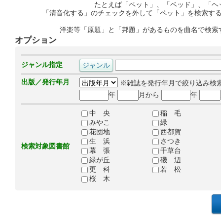
たとえば「ペット」、「ベッド」、「ヘ
「清音化する」のチェックを外して「ペット」を検索す
洋楽等「原題」と「邦題」があるものを曲名で検索
オプション
ジャンル指定
出版／発行年月
※雑誌を発行年月で絞り込み検
年
月から
年
中 央
稲 毛
みやこ
緑
花団地
西都賀
生 浜
さつき
検索対象図書館
幕 張
千草台
緑が丘
磯 辺
更 科
若 松
桜 木