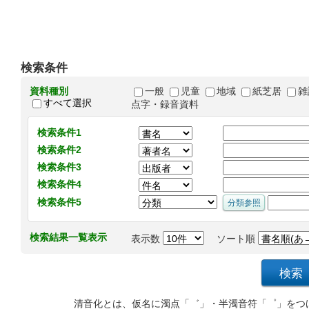
検索条件
資料種別
一般
児童
地域
紙芝居
雑
すべて選択
点字・録音資料
検索条件1
検索条件2
検索条件3
検索条件4
検索条件5
検索結果一覧表示
表示数
ソート順
清音化とは、仮名に濁点「゛」・半濁音符「゜」をつ