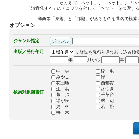
たとえば「ペット」、「ベッド」、「ヘ
「清音化する」のチェックを外して「ペット」を検索す
洋楽等「原題」と「邦題」があるものを曲名で検索
オプション
ジャンル指定
出版／発行年月
※雑誌を発行年月で絞り込み検
年
月から
年
中 央
稲 毛
みやこ
緑
花団地
西都賀
生 浜
さつき
検索対象図書館
幕 張
千草台
緑が丘
磯 辺
更 科
若 松
桜 木