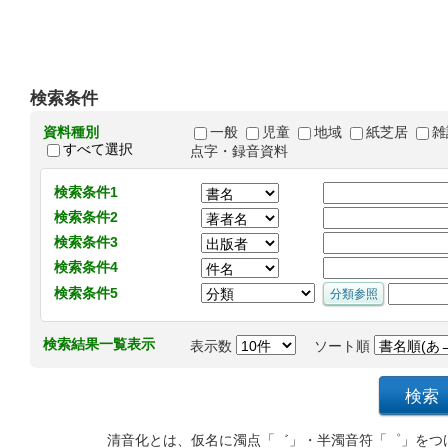
検索条件
資料種別
一般
児童
地域
紙芝居
雑
すべて選択
点字・録音資料
検索条件1
検索条件2
検索条件3
検索条件4
検索条件5
検索結果一覧表示
表示数
ソート順
清音化とは、仮名に濁点「゛」・半濁音符「゜」をつ