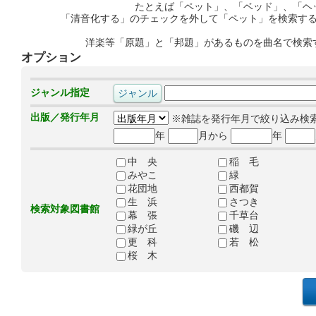
たとえば「ペット」、「ベッド」、「ヘ
「清音化する」のチェックを外して「ペット」を検索す
洋楽等「原題」と「邦題」があるものを曲名で検索
オプション
ジャンル指定
出版／発行年月
※雑誌を発行年月で絞り込み検
年
月から
年
中 央
稲 毛
みやこ
緑
花団地
西都賀
生 浜
さつき
検索対象図書館
幕 張
千草台
緑が丘
磯 辺
更 科
若 松
桜 木