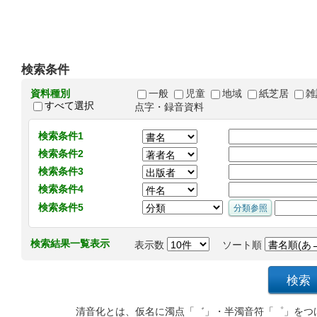
検索条件
資料種別
一般
児童
地域
紙芝居
雑
すべて選択
点字・録音資料
検索条件1
検索条件2
検索条件3
検索条件4
検索条件5
検索結果一覧表示
表示数
ソート順
清音化とは、仮名に濁点「゛」・半濁音符「゜」をつ