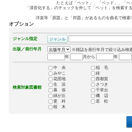
たとえば「ペット」、「ベッド」、「ヘ
「清音化する」のチェックを外して「ペット」を検索す
洋楽等「原題」と「邦題」があるものを曲名で検索
オプション
ジャンル指定
出版／発行年月
※雑誌を発行年月で絞り込み検
年
月から
年
中 央
稲 毛
みやこ
緑
花団地
西都賀
生 浜
さつき
検索対象図書館
幕 張
千草台
緑が丘
磯 辺
更 科
若 松
桜 木