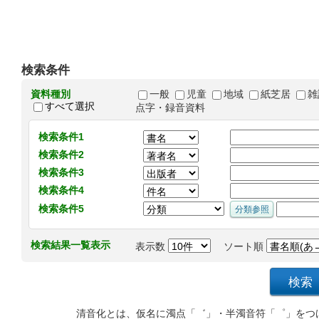
検索条件
資料種別
一般
児童
地域
紙芝居
雑
すべて選択
点字・録音資料
検索条件1
検索条件2
検索条件3
検索条件4
検索条件5
検索結果一覧表示
表示数
ソート順
清音化とは、仮名に濁点「゛」・半濁音符「゜」をつ