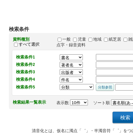
検索条件
資料種別
一般
児童
地域
紙芝居
雑
すべて選択
点字・録音資料
検索条件1
検索条件2
検索条件3
検索条件4
検索条件5
検索結果一覧表示
表示数
ソート順
清音化とは、仮名に濁点「゛」・半濁音符「゜」をつ