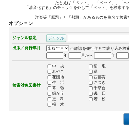
たとえば「ペット」、「ベッド」、「ヘ
「清音化する」のチェックを外して「ペット」を検索す
洋楽等「原題」と「邦題」があるものを曲名で検索
オプション
ジャンル指定
出版／発行年月
※雑誌を発行年月で絞り込み検
年
月から
年
中 央
稲 毛
みやこ
緑
花団地
西都賀
生 浜
さつき
検索対象図書館
幕 張
千草台
緑が丘
磯 辺
更 科
若 松
桜 木