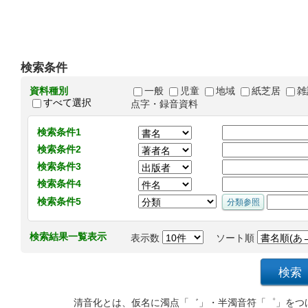
検索条件
資料種別
一般
児童
地域
紙芝居
雑
すべて選択
点字・録音資料
検索条件1
検索条件2
検索条件3
検索条件4
検索条件5
検索結果一覧表示
表示数
ソート順
清音化とは、仮名に濁点「゛」・半濁音符「゜」をつ