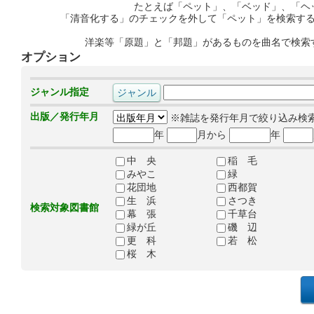
たとえば「ペット」、「ベッド」、「ヘ
「清音化する」のチェックを外して「ペット」を検索す
洋楽等「原題」と「邦題」があるものを曲名で検索
オプション
ジャンル指定
出版／発行年月
※雑誌を発行年月で絞り込み検
年
月から
年
中 央
稲 毛
みやこ
緑
花団地
西都賀
生 浜
さつき
検索対象図書館
幕 張
千草台
緑が丘
磯 辺
更 科
若 松
桜 木