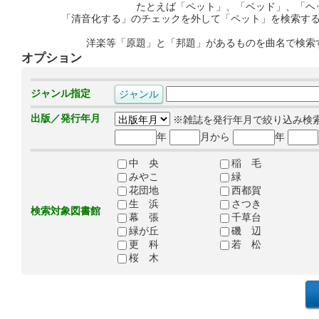
たとえば「ペット」、「ベッド」、「ヘ
「清音化する」のチェックを外して「ペット」を検索す
洋楽等「原題」と「邦題」があるものを曲名で検索
オプション
ジャンル指定
出版／発行年月
※雑誌を発行年月で絞り込み検
年
月から
年
中 央
稲 毛
みやこ
緑
花団地
西都賀
生 浜
さつき
検索対象図書館
幕 張
千草台
緑が丘
磯 辺
更 科
若 松
桜 木