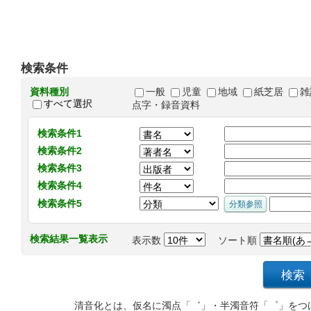
検索条件
資料種別
一般
児童
地域
紙芝居
雑
すべて選択
点字・録音資料
検索条件1
検索条件2
検索条件3
検索条件4
検索条件5
検索結果一覧表示
表示数
ソート順
清音化とは、仮名に濁点「゛」・半濁音符「゜」をつ