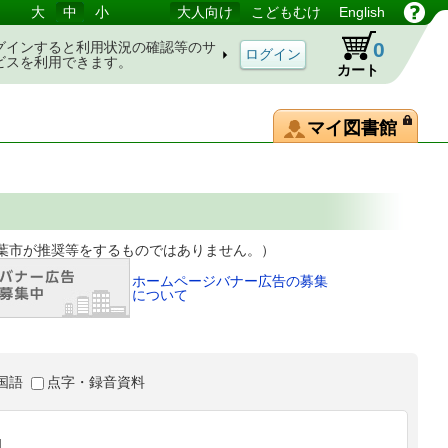
大
中
小
大人向け
こどもむけ
English
0
グインすると利用状況の確認等のサ
ビスを利用できます。
カート
マイ図書館
等をするものではありません。）
ホームページバナー広告の募集
について
国語
点字・録音資料