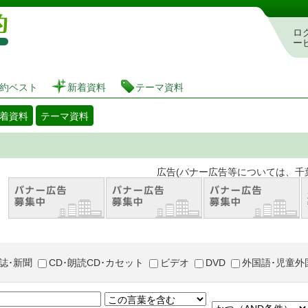
図書館 蔵書検索・予約システム
ロ
ー
約ベスト
新着資料
テーマ資料
着資料
テーマ資料
。 広告(バナー広告等については、千葉市が推奨
誌･新聞
CD･朗読CD･カセット
ビデオ
DVD
外国語･児童外