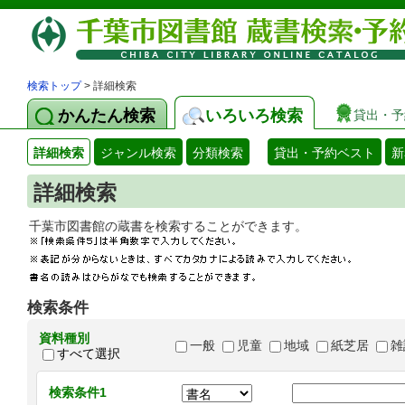
検索トップ
> 詳細検索
かんたん検索
いろいろ検索
貸出・予
詳細検索
ジャンル検索
分類検索
貸出・予約ベスト
新
詳細検索
千葉市図書館の蔵書を検索することができます
検索条件
資料種別
一般
児童
地域
紙芝居
雑
すべて選択
検索条件1