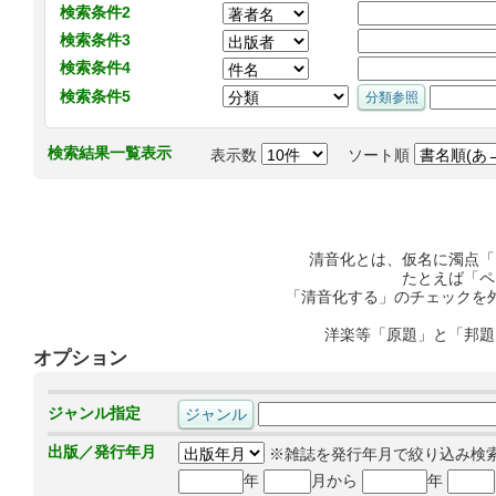
検索条件2
検索条件3
検索条件4
検索条件5
検索結果一覧表示
表示数
ソート順
清音化とは、仮名に濁点「
たとえば「ペ
「清音化する」のチェックを
洋楽等「原題」と「邦題
オプション
ジャンル指定
出版／発行年月
※雑誌を発行年月で絞り込み検
年
月から
年