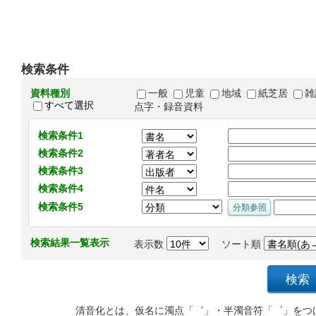
検索条件
資料種別
一般
児童
地域
紙芝居
雑
すべて選択
点字・録音資料
検索条件1
検索条件2
検索条件3
検索条件4
検索条件5
検索結果一覧表示
表示数
ソート順
清音化とは、仮名に濁点「゛」・半濁音符「゜」をつ