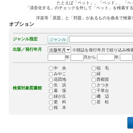
たとえば「ペット」、「ベッド」、「ヘ
「清音化する」のチェックを外して「ペット」を検索す
洋楽等「原題」と「邦題」があるものを曲名で検索
オプション
ジャンル指定
出版／発行年月
※雑誌を発行年月で絞り込み検
年
月から
年
中 央
稲 毛
みやこ
緑
花団地
西都賀
生 浜
さつき
検索対象図書館
幕 張
千草台
緑が丘
磯 辺
更 科
若 松
桜 木