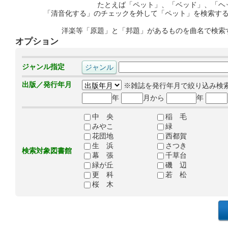
たとえば「ペット」、「ベッド」、「ヘ
「清音化する」のチェックを外して「ペット」を検索す
洋楽等「原題」と「邦題」があるものを曲名で検索
オプション
ジャンル指定
出版／発行年月
※雑誌を発行年月で絞り込み検
年
月から
年
中 央
稲 毛
みやこ
緑
花団地
西都賀
生 浜
さつき
検索対象図書館
幕 張
千草台
緑が丘
磯 辺
更 科
若 松
桜 木