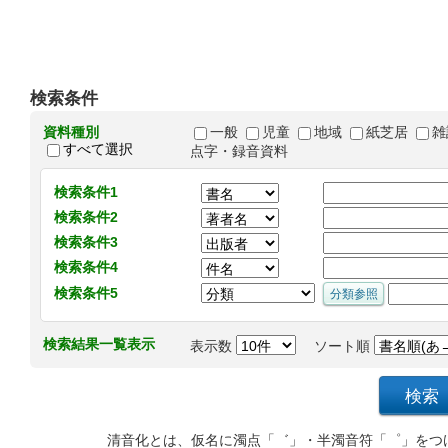
検索条件
資料種別
一般
児童
地域
紙芝居
雑
すべて選択
点字・録音資料
検索条件1
検索条件2
検索条件3
検索条件4
検索条件5
検索結果一覧表示
表示数
ソート順
清音化とは、仮名に濁点「゛」・半濁音符「゜」をつ