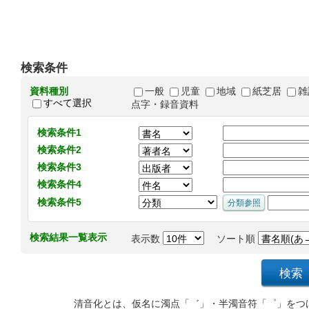
検索条件
資料種別
一般
児童
地域
紙芝居
雑
すべて選択
点字・録音資料
検索条件1
検索条件2
検索条件3
検索条件4
検索条件5
検索結果一覧表示
表示数
ソート順
清音化とは、仮名に濁点「゛」・半濁音符「゜」をつ