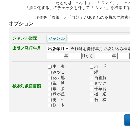
たとえば「ペット」、「ベッド」、「ヘ
「清音化する」のチェックを外して「ペット」を検索す
洋楽等「原題」と「邦題」があるものを曲名で検索
オプション
ジャンル指定
出版／発行年月
※雑誌を発行年月で絞り込み検
年
月から
年
中 央
稲 毛
みやこ
緑
花団地
西都賀
生 浜
さつき
検索対象図書館
幕 張
千草台
緑が丘
磯 辺
更 科
若 松
桜 木