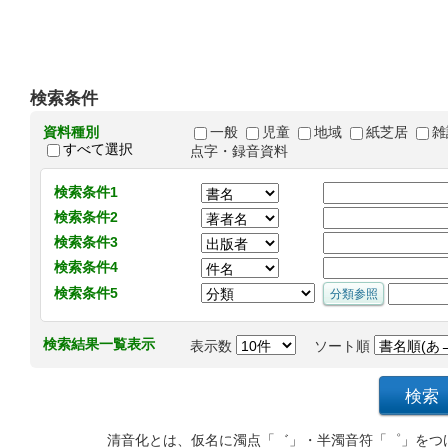
検索条件
資料種別
一般
児童
地域
紙芝居
雑
すべて選択
点字・録音資料
検索条件1
検索条件2
検索条件3
検索条件4
検索条件5
検索結果一覧表示
表示数
ソート順
清音化とは、仮名に濁点「゛」・半濁音符「゜」をつ