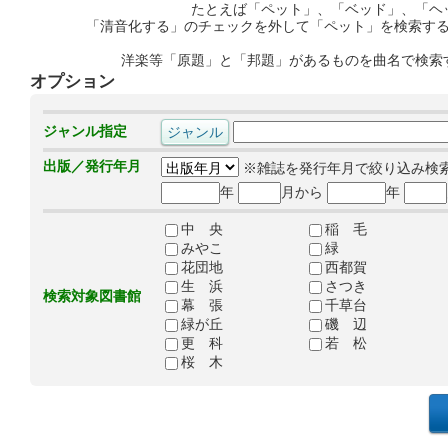
たとえば「ペット」、「ベッド」、「ヘ
「清音化する」のチェックを外して「ペット」を検索す
洋楽等「原題」と「邦題」があるものを曲名で検索
オプション
ジャンル指定
出版／発行年月
※雑誌を発行年月で絞り込み検
年
月から
年
中 央
稲 毛
みやこ
緑
花団地
西都賀
生 浜
さつき
検索対象図書館
幕 張
千草台
緑が丘
磯 辺
更 科
若 松
桜 木