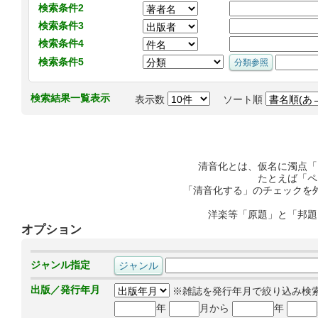
検索条件2
検索条件3
検索条件4
検索条件5
検索結果一覧表示
表示数
ソート順
清音化とは、仮名に濁点「
たとえば「ペ
「清音化する」のチェックを
洋楽等「原題」と「邦題
オプション
ジャンル指定
出版／発行年月
※雑誌を発行年月で絞り込み検
年
月から
年