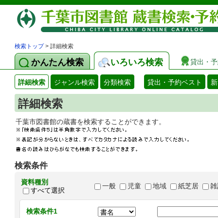
検索トップ
> 詳細検索
かんたん検索
いろいろ検索
貸出・予
詳細検索
ジャンル検索
分類検索
貸出・予約ベスト
新
詳細検索
千葉市図書館の蔵書を検索することができます
検索条件
資料種別
一般
児童
地域
紙芝居
雑
すべて選択
検索条件1