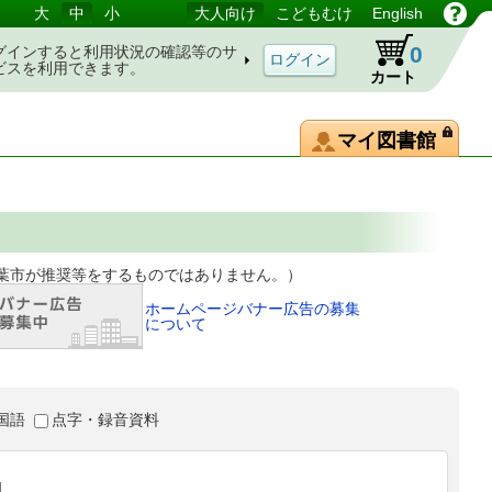
大
中
小
大人向け
こどもむけ
English
0
グインすると利用状況の確認等のサ
ビスを利用できます。
カート
マイ図書館
等をするものではありません。）
ホームページバナー広告の募集
について
国語
点字・録音資料