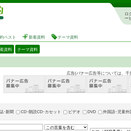
図書館 蔵書検索・予約システム
ロ
ー
約ベスト
新着資料
テーマ資料
着資料
テーマ資料
。 広告(バナー広告等については、千葉市が推奨
誌･新聞
CD･朗読CD･カセット
ビデオ
DVD
外国語･児童外