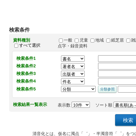
検索条件
資料種別
一般
児童
地域
紙芝居
雑
すべて選択
点字・録音資料
検索条件1
検索条件2
検索条件3
検索条件4
検索条件5
検索結果一覧表示
表示数
ソート順
清音化とは、仮名に濁点「゛」・半濁音符「゜」をつ