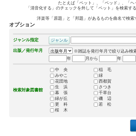
たとえば「ペット」、「ベッド」、「ヘ
「清音化する」のチェックを外して「ペット」を検索す
洋楽等「原題」と「邦題」があるものを曲名で検索
オプション
ジャンル指定
出版／発行年月
※雑誌を発行年月で絞り込み検
年
月から
年
中 央
稲 毛
みやこ
緑
花団地
西都賀
生 浜
さつき
検索対象図書館
幕 張
千草台
緑が丘
磯 辺
更 科
若 松
桜 木