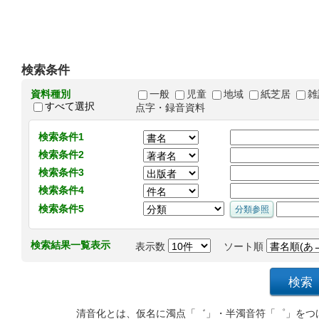
検索条件
資料種別
一般
児童
地域
紙芝居
雑
すべて選択
点字・録音資料
検索条件1
検索条件2
検索条件3
検索条件4
検索条件5
検索結果一覧表示
表示数
ソート順
清音化とは、仮名に濁点「゛」・半濁音符「゜」をつ