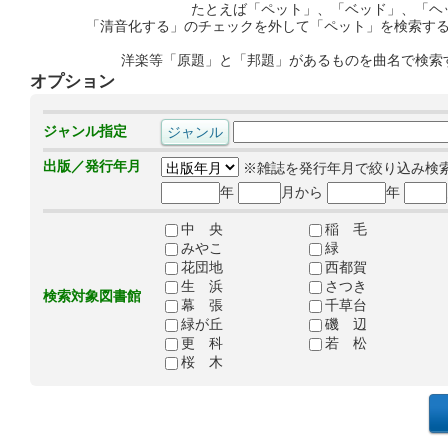
たとえば「ペット」、「ベッド」、「ヘ
「清音化する」のチェックを外して「ペット」を検索す
洋楽等「原題」と「邦題」があるものを曲名で検索
オプション
ジャンル指定
出版／発行年月
※雑誌を発行年月で絞り込み検
年
月から
年
中 央
稲 毛
みやこ
緑
花団地
西都賀
生 浜
さつき
検索対象図書館
幕 張
千草台
緑が丘
磯 辺
更 科
若 松
桜 木