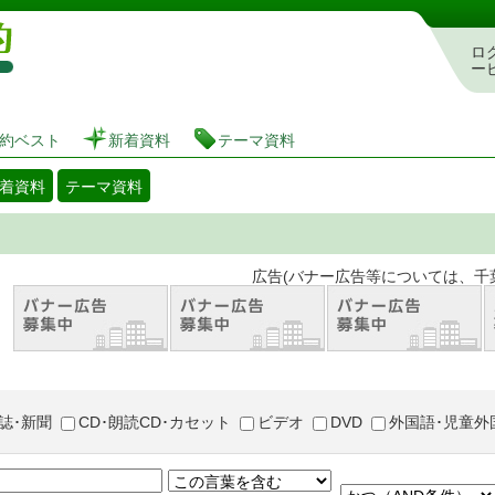
図書館 蔵書検索・予約システム
ロ
ー
約ベスト
新着資料
テーマ資料
着資料
テーマ資料
。 広告(バナー広告等については、千葉市が推奨
誌･新聞
CD･朗読CD･カセット
ビデオ
DVD
外国語･児童外