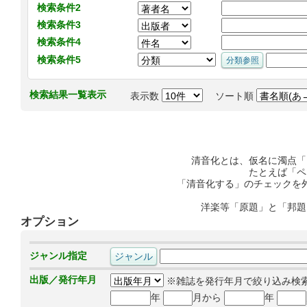
検索条件2
検索条件3
検索条件4
検索条件5
検索結果一覧表示
表示数
ソート順
清音化とは、仮名に濁点「
たとえば「ペ
「清音化する」のチェックを
洋楽等「原題」と「邦題
オプション
ジャンル指定
出版／発行年月
※雑誌を発行年月で絞り込み検
年
月から
年