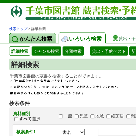
検索トップ
> 詳細検索
かんたん検索
いろいろ検索
貸出・予
詳細検索
ジャンル検索
分類検索
貸出・予約ベスト
新
詳細検索
千葉市図書館の蔵書を検索することができます
検索条件
資料種別
一般
児童
地域
紙芝居
雑
すべて選択
検索条件1