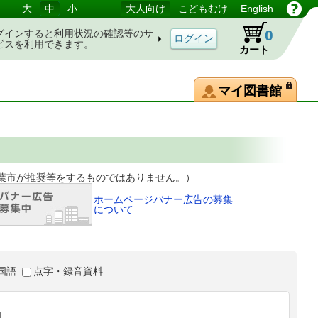
大
中
小
大人向け
こどもむけ
English
0
グインすると利用状況の確認等のサ
ビスを利用できます。
カート
マイ図書館
等をするものではありません。）
ホームページバナー広告の募集
について
国語
点字・録音資料