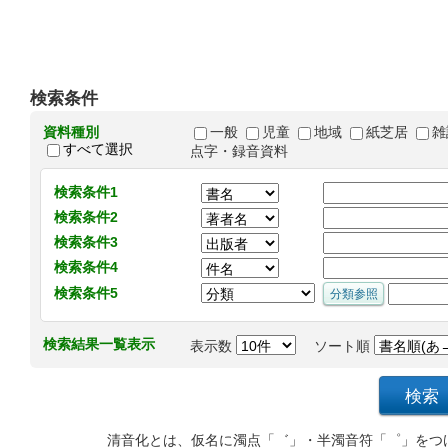
検索条件
資料種別
一般
児童
地域
紙芝居
雑
すべて選択
点字・録音資料
検索条件1
検索条件2
検索条件3
検索条件4
検索条件5
検索結果一覧表示
表示数
ソート順
清音化とは、仮名に濁点「゛」・半濁音符「゜」をつ