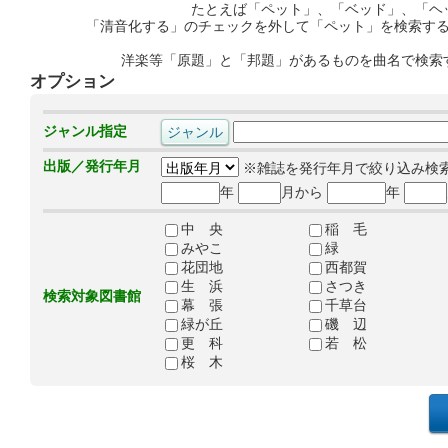
たとえば「ペット」、「ベッド」、「ヘ
「清音化する」のチェックを外して「ペット」を検索す
洋楽等「原題」と「邦題」があるものを曲名で検索
オプション
ジャンル指定
出版／発行年月
※雑誌を発行年月で絞り込み検
年
月から
年
中 央
稲 毛
みやこ
緑
花団地
西都賀
生 浜
さつき
検索対象図書館
幕 張
千草台
緑が丘
磯 辺
更 科
若 松
桜 木