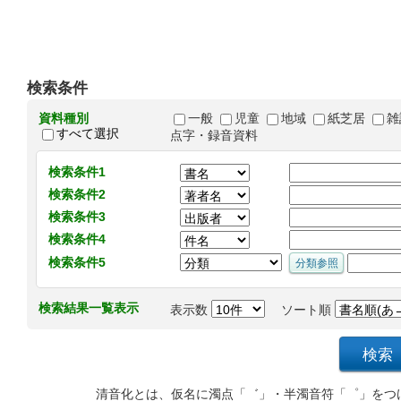
検索条件
資料種別
一般
児童
地域
紙芝居
雑
すべて選択
点字・録音資料
検索条件1
検索条件2
検索条件3
検索条件4
検索条件5
検索結果一覧表示
表示数
ソート順
清音化とは、仮名に濁点「゛」・半濁音符「゜」をつ