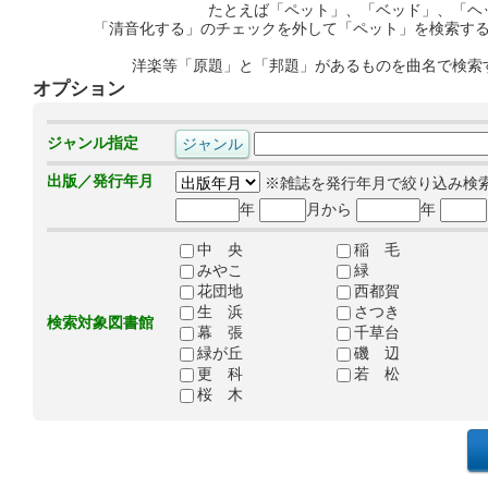
たとえば「ペット」、「ベッド」、「ヘ
「清音化する」のチェックを外して「ペット」を検索す
洋楽等「原題」と「邦題」があるものを曲名で検索
オプション
ジャンル指定
出版／発行年月
※雑誌を発行年月で絞り込み検
年
月から
年
中 央
稲 毛
みやこ
緑
花団地
西都賀
生 浜
さつき
検索対象図書館
幕 張
千草台
緑が丘
磯 辺
更 科
若 松
桜 木