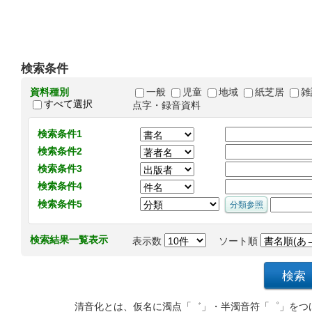
検索条件
資料種別
一般
児童
地域
紙芝居
雑
すべて選択
点字・録音資料
検索条件1
検索条件2
検索条件3
検索条件4
検索条件5
検索結果一覧表示
表示数
ソート順
清音化とは、仮名に濁点「゛」・半濁音符「゜」をつ