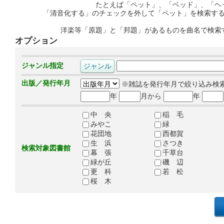
たとえば「ペット」、「ベッド」、「ヘ
「清音化する」のチェックを外して「ペット」を検索す
洋楽等「原題」と「邦題」があるものを曲名で検索
オプション
ジャンル指定
出版／発行年月
※雑誌を発行年月で絞り込み検
年
月から
年
中 央
稲 毛
みやこ
緑
花団地
西都賀
生 浜
さつき
検索対象図書館
幕 張
千草台
緑が丘
磯 辺
更 科
若 松
桜 木