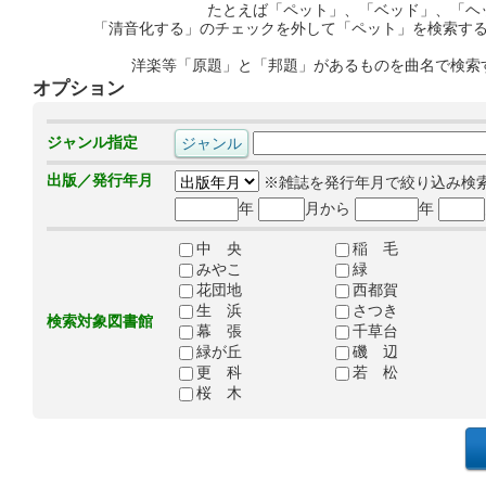
たとえば「ペット」、「ベッド」、「ヘ
「清音化する」のチェックを外して「ペット」を検索す
洋楽等「原題」と「邦題」があるものを曲名で検索
オプション
ジャンル指定
出版／発行年月
※雑誌を発行年月で絞り込み検
年
月から
年
中 央
稲 毛
みやこ
緑
花団地
西都賀
生 浜
さつき
検索対象図書館
幕 張
千草台
緑が丘
磯 辺
更 科
若 松
桜 木