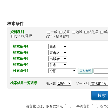
検索条件
資料種別
一般
児童
地域
紙芝居
雑
すべて選択
点字・録音資料
検索条件1
検索条件2
検索条件3
検索条件4
検索条件5
検索結果一覧表示
表示数
ソート順
清音化とは、仮名に濁点「゛」・半濁音符「゜」をつ