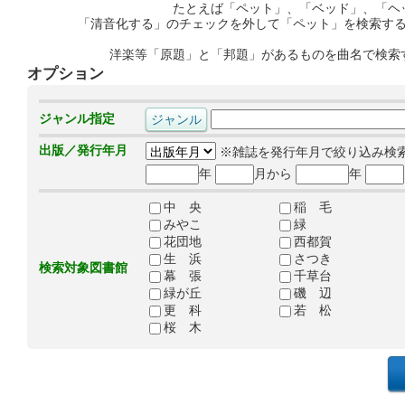
たとえば「ペット」、「ベッド」、「ヘ
「清音化する」のチェックを外して「ペット」を検索す
洋楽等「原題」と「邦題」があるものを曲名で検索
オプション
ジャンル指定
出版／発行年月
※雑誌を発行年月で絞り込み検
年
月から
年
中 央
稲 毛
みやこ
緑
花団地
西都賀
生 浜
さつき
検索対象図書館
幕 張
千草台
緑が丘
磯 辺
更 科
若 松
桜 木