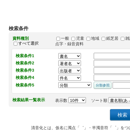
検索条件
資料種別
一般
児童
地域
紙芝居
雑
すべて選択
点字・録音資料
検索条件1
検索条件2
検索条件3
検索条件4
検索条件5
検索結果一覧表示
表示数
ソート順
清音化とは、仮名に濁点「゛」・半濁音符「゜」をつ