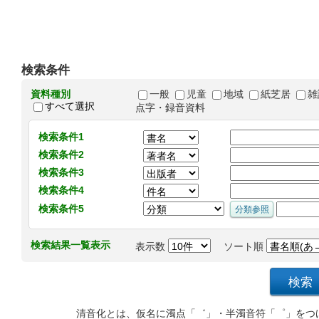
検索条件
資料種別
一般
児童
地域
紙芝居
雑
すべて選択
点字・録音資料
検索条件1
検索条件2
検索条件3
検索条件4
検索条件5
検索結果一覧表示
表示数
ソート順
清音化とは、仮名に濁点「゛」・半濁音符「゜」をつ