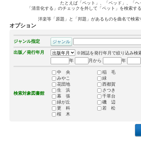
たとえば「ペット」、「ベッド」、「ヘ
「清音化する」のチェックを外して「ペット」を検索す
洋楽等「原題」と「邦題」があるものを曲名で検索
オプション
ジャンル指定
出版／発行年月
※雑誌を発行年月で絞り込み検
年
月から
年
中 央
稲 毛
みやこ
緑
花団地
西都賀
生 浜
さつき
検索対象図書館
幕 張
千草台
緑が丘
磯 辺
更 科
若 松
桜 木