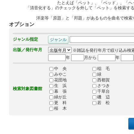
たとえば「ペット」、「ベッド」、「ヘ
「清音化する」のチェックを外して「ペット」を検索す
洋楽等「原題」と「邦題」があるものを曲名で検索
オプション
ジャンル指定
出版／発行年月
※雑誌を発行年月で絞り込み検
年
月から
年
中 央
稲 毛
みやこ
緑
花団地
西都賀
生 浜
さつき
検索対象図書館
幕 張
千草台
緑が丘
磯 辺
更 科
若 松
桜 木