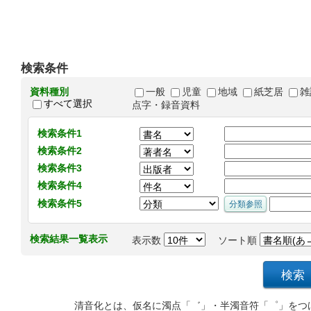
検索条件
資料種別
一般
児童
地域
紙芝居
雑
すべて選択
点字・録音資料
検索条件1
検索条件2
検索条件3
検索条件4
検索条件5
検索結果一覧表示
表示数
ソート順
清音化とは、仮名に濁点「゛」・半濁音符「゜」をつ