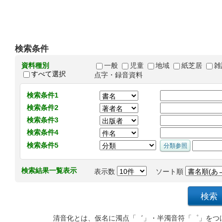
検索条件
資料種別
一般
児童
地域
紙芝居
雑
すべて選択
点字・録音資料
検索条件1
検索条件2
検索条件3
検索条件4
検索条件5
検索結果一覧表示
表示数
ソート順
清音化とは、仮名に濁点「゛」・半濁音符「゜」をつ