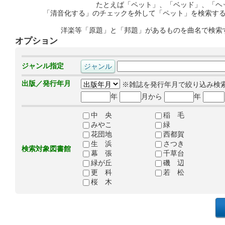
たとえば「ペット」、「ベッド」、「ヘ
「清音化する」のチェックを外して「ペット」を検索す
洋楽等「原題」と「邦題」があるものを曲名で検索
オプション
ジャンル指定
出版／発行年月
※雑誌を発行年月で絞り込み検
年
月から
年
中 央
稲 毛
みやこ
緑
花団地
西都賀
生 浜
さつき
検索対象図書館
幕 張
千草台
緑が丘
磯 辺
更 科
若 松
桜 木