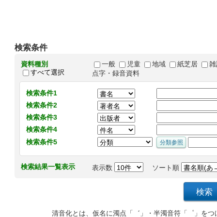
検索条件
資料種別
一般
児童
地域
紙芝居
雑
すべて選択
点字・録音資料
検索条件1
検索条件2
検索条件3
検索条件4
検索条件5
検索結果一覧表示
表示数
ソート順
清音化とは、仮名に濁点「゛」・半濁音符「゜」をつ