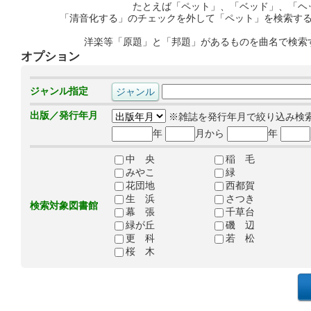
たとえば「ペット」、「ベッド」、「ヘ
「清音化する」のチェックを外して「ペット」を検索す
洋楽等「原題」と「邦題」があるものを曲名で検索
オプション
ジャンル指定
出版／発行年月
※雑誌を発行年月で絞り込み検
年
月から
年
中 央
稲 毛
みやこ
緑
花団地
西都賀
生 浜
さつき
検索対象図書館
幕 張
千草台
緑が丘
磯 辺
更 科
若 松
桜 木