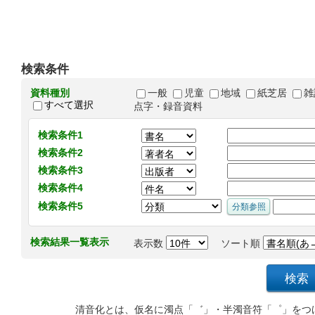
検索条件
資料種別
一般
児童
地域
紙芝居
雑
すべて選択
点字・録音資料
検索条件1
検索条件2
検索条件3
検索条件4
検索条件5
検索結果一覧表示
表示数
ソート順
清音化とは、仮名に濁点「゛」・半濁音符「゜」をつ