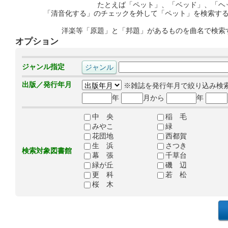
たとえば「ペット」、「ベッド」、「ヘ
「清音化する」のチェックを外して「ペット」を検索す
洋楽等「原題」と「邦題」があるものを曲名で検索
オプション
ジャンル指定
出版／発行年月
※雑誌を発行年月で絞り込み検
年
月から
年
中 央
稲 毛
みやこ
緑
花団地
西都賀
生 浜
さつき
検索対象図書館
幕 張
千草台
緑が丘
磯 辺
更 科
若 松
桜 木