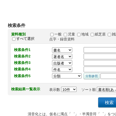
検索条件
資料種別
一般
児童
地域
紙芝居
雑
すべて選択
点字・録音資料
検索条件1
検索条件2
検索条件3
検索条件4
検索条件5
検索結果一覧表示
表示数
ソート順
清音化とは、仮名に濁点「゛」・半濁音符「゜」をつ