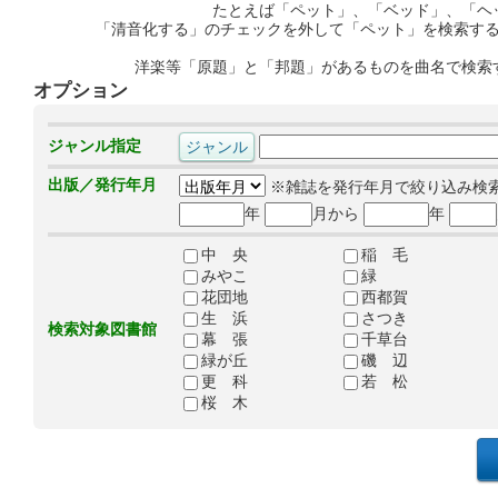
たとえば「ペット」、「ベッド」、「ヘ
「清音化する」のチェックを外して「ペット」を検索す
洋楽等「原題」と「邦題」があるものを曲名で検索
オプション
ジャンル指定
出版／発行年月
※雑誌を発行年月で絞り込み検
年
月から
年
中 央
稲 毛
みやこ
緑
花団地
西都賀
生 浜
さつき
検索対象図書館
幕 張
千草台
緑が丘
磯 辺
更 科
若 松
桜 木