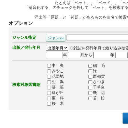
たとえば「ペット」、「ベッド」、「ヘ
「清音化する」のチェックを外して「ペット」を検索す
洋楽等「原題」と「邦題」があるものを曲名で検索
オプション
ジャンル指定
出版／発行年月
※雑誌を発行年月で絞り込み検
年
月から
年
中 央
稲 毛
みやこ
緑
花団地
西都賀
生 浜
さつき
検索対象図書館
幕 張
千草台
緑が丘
磯 辺
更 科
若 松
桜 木