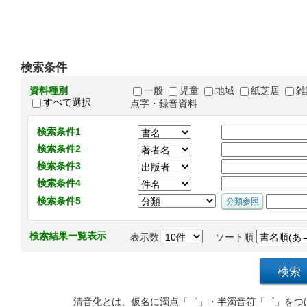
検索条件
資料種別
一般
児童
地域
紙芝居
雑
すべて選択
点字・録音資料
検索条件1
検索条件2
検索条件3
検索条件4
検索条件5
検索結果一覧表示
表示数
ソート順
清音化とは、仮名に濁点「゛」・半濁音符「゜」をつ