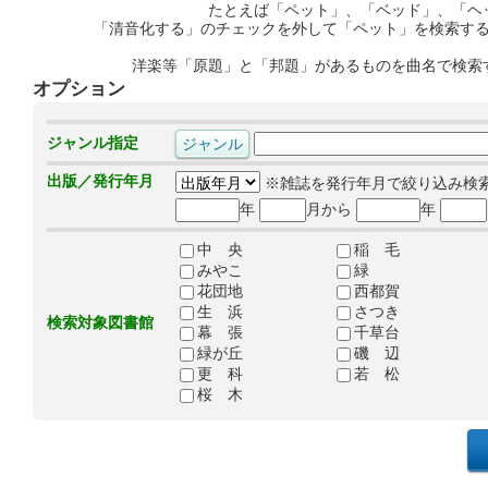
たとえば「ペット」、「ベッド」、「ヘ
「清音化する」のチェックを外して「ペット」を検索す
洋楽等「原題」と「邦題」があるものを曲名で検索
オプション
ジャンル指定
出版／発行年月
※雑誌を発行年月で絞り込み検
年
月から
年
中 央
稲 毛
みやこ
緑
花団地
西都賀
生 浜
さつき
検索対象図書館
幕 張
千草台
緑が丘
磯 辺
更 科
若 松
桜 木