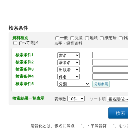
検索条件
資料種別
一般
児童
地域
紙芝居
雑
すべて選択
点字・録音資料
検索条件1
検索条件2
検索条件3
検索条件4
検索条件5
検索結果一覧表示
表示数
ソート順
清音化とは、仮名に濁点「゛」・半濁音符「゜」をつ