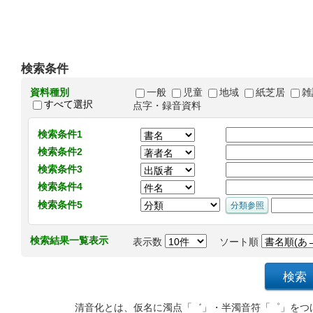
検索条件
資料種別
一般
児童
地域
紙芝居
雑
すべて選択
点字・録音資料
検索条件1
検索条件2
検索条件3
検索条件4
検索条件5
検索結果一覧表示
表示数
ソート順
清音化とは、仮名に濁点「゛」・半濁音符「゜」をつ