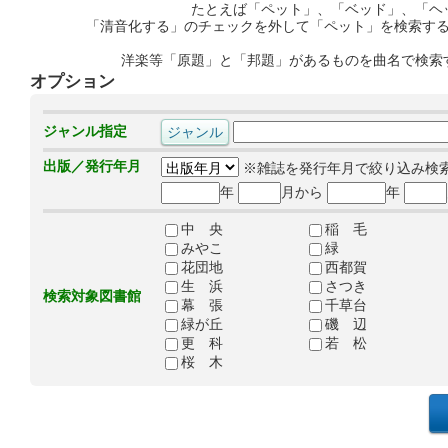
たとえば「ペット」、「ベッド」、「ヘ
「清音化する」のチェックを外して「ペット」を検索す
洋楽等「原題」と「邦題」があるものを曲名で検索
オプション
ジャンル指定
出版／発行年月
※雑誌を発行年月で絞り込み検
年
月から
年
中 央
稲 毛
みやこ
緑
花団地
西都賀
生 浜
さつき
検索対象図書館
幕 張
千草台
緑が丘
磯 辺
更 科
若 松
桜 木