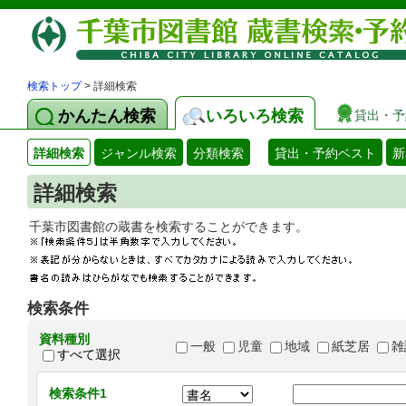
検索トップ
> 詳細検索
かんたん検索
いろいろ検索
貸出・予
詳細検索
ジャンル検索
分類検索
貸出・予約ベスト
新
詳細検索
千葉市図書館の蔵書を検索することができます
検索条件
資料種別
一般
児童
地域
紙芝居
雑
すべて選択
検索条件1