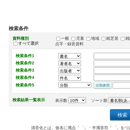
検索条件
資料種別
一般
児童
地域
紙芝居
雑
すべて選択
点字・録音資料
検索条件1
検索条件2
検索条件3
検索条件4
検索条件5
検索結果一覧表示
表示数
ソート順
清音化とは、仮名に濁点「゛」・半濁音符「゜」をつ