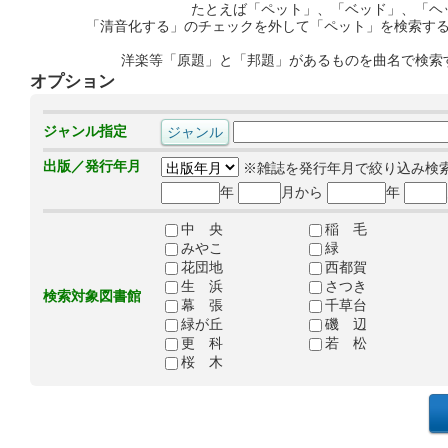
たとえば「ペット」、「ベッド」、「ヘ
「清音化する」のチェックを外して「ペット」を検索す
洋楽等「原題」と「邦題」があるものを曲名で検索
オプション
ジャンル指定
出版／発行年月
※雑誌を発行年月で絞り込み検
年
月から
年
中 央
稲 毛
みやこ
緑
花団地
西都賀
生 浜
さつき
検索対象図書館
幕 張
千草台
緑が丘
磯 辺
更 科
若 松
桜 木